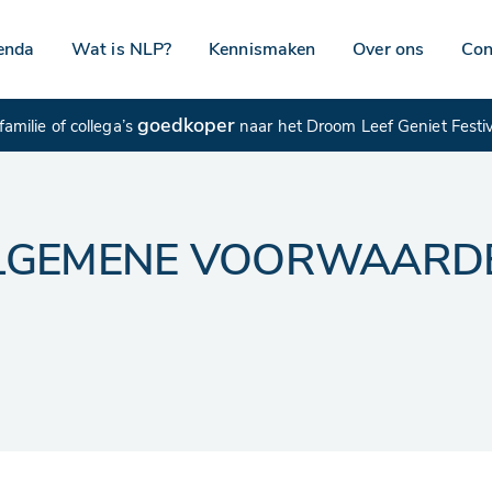
enda
Wat is NLP?
Kennismaken
Over ons
Con
goedkoper
amilie of collega’s
naar het Droom Leef Geniet Festi
LGEMENE VOORWAARD