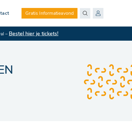
tact
Gratis Informatieavond
Bestel hier je tickets!
val –
EN