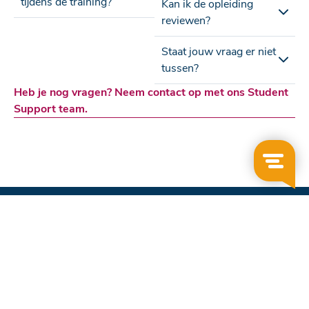
tijdens de training?
Kan ik de opleiding
reviewen?
Staat jouw vraag er niet
tussen?
Heb je nog vragen? Neem contact op met ons Student
Support team.
Gratis NLP informatieavond
NLP Introductiedag
NLP Practitioner
NLP Practitioner Online
NLP Practitioner Intensief