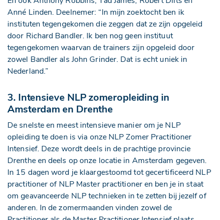
En ook Anthony Robbins, Tad James, Robert Dilts en
Anné Linden. Deelnemer: “In mijn zoektocht ben ik
instituten tegengekomen die zeggen dat ze zijn opgeleid
door Richard Bandler. Ik ben nog geen instituut
tegengekomen waarvan de trainers zijn opgeleid door
zowel Bandler als John Grinder. Dat is echt uniek in
Nederland.”
3. Intensieve NLP zomeropleiding in
Amsterdam en Drenthe
De snelste en meest intensieve manier om je NLP
opleiding te doen is via onze NLP Zomer Practitioner
Intensief. Deze wordt deels in de prachtige provincie
Drenthe en deels op onze locatie in Amsterdam gegeven.
In 15 dagen word je klaargestoomd tot gecertificeerd NLP
practitioner of NLP Master practitioner en ben je in staat
om geavanceerde NLP technieken in te zetten bij jezelf of
anderen. In de zomermaanden vinden zowel de
Practitioner als de Master Practitioner Intensief plaats.