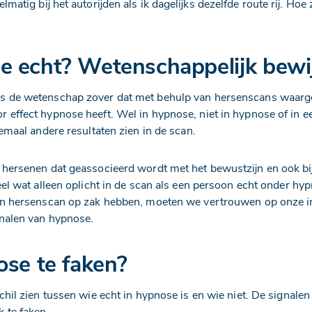
elmatig bij het autorijden als ik dagelijks dezelfde route rij. Hoe 
 echt? Wetenschappelijk bewi
s de wetenschap zover dat met behulp van hersenscans waar
 effect hypnose heeft. Wel in hypnose, niet in hypnose of in 
llemaal andere resultaten zien in de scan.
 hersenen dat geassocieerd wordt met het bewustzijn en ook bij
deel wat alleen oplicht in de scan als een persoon echt onder hy
een hersenscan op zak hebben, moeten we vertrouwen op onze in
gnalen van hypnose.
ose te faken?
schil zien tussen wie echt in hypnose is en wie niet. De signale
k te faken.