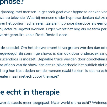
pnose?
verjaardag met mensen in gesprek gaat over hypnose denken ve
s op televisie. Waarbij mensen onder hypnose denken dat ze ee
ver het podium scharrelen. Ze zien hypnose daardoor als een g
ij acteurs ingezet worden. Erger wordt het nog als de term pa
dt gebruikt, zoals Rosti Rostelli deed.
or de sceptici. Om het showelement te vergroten worden dan oo
oegevoegd. Bij sommige shows is dan ook door onderzoek aang
trucendoos is ingezet. Bepaalde trucs werden door goochelaars
 afloop van de show aan dat ze bijvoorbeeld het publiek niet 
 erg hun best deden om de mensen naakt te zien. Is dat nu ec
heater maar niet echt voor therapie?
 echt in therapie
wordt steeds meer toegepast. Maar werkt dit nu echt? Wetensc