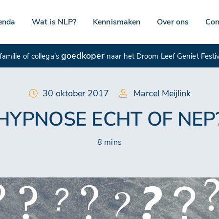
enda
Wat is NLP?
Kennismaken
Over ons
Con
goedkoper
amilie of collega’s
naar het Droom Leef Geniet Festi
30 oktober 2017
Marcel Meijlink
HYPNOSE ECHT OF NEP
8 mins