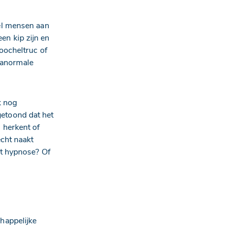
el mensen aan
n kip zijn en
oocheltruc of
ranormale
k nog
etoond dat het
 herkent of
echt naakt
ht hypnose? Of
happelijke