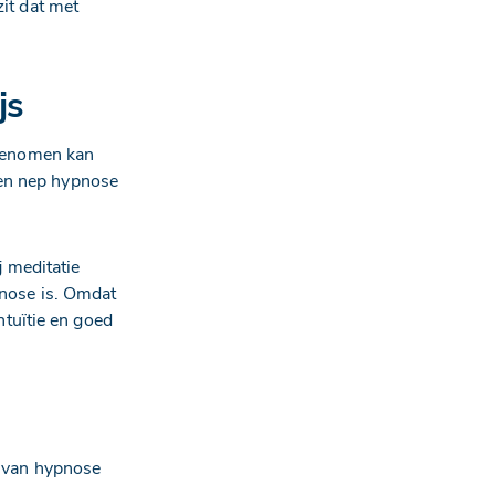
zit dat met
js
genomen kan
een nep hypnose
 meditatie
pnose is. Omdat
tuïtie en goed
n van hypnose