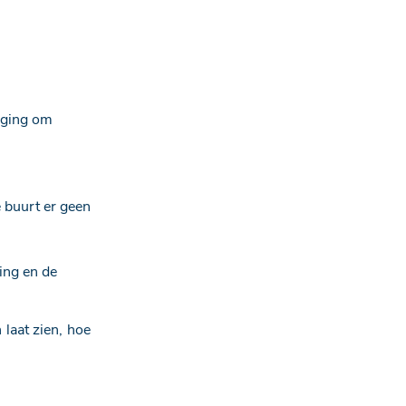
eiging om
e buurt er geen
ing en de
laat zien, hoe