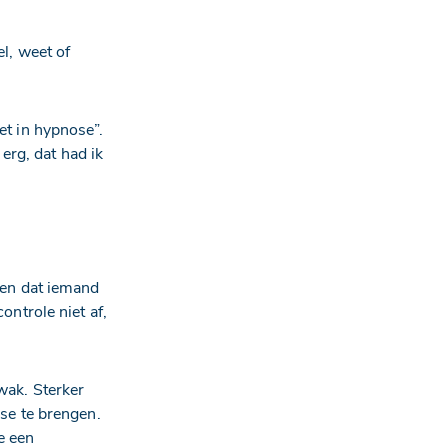
el, weet of
iet in hypnose”.
erg, dat had ik
len dat iemand
ontrole niet af,
wak. Sterker
se te brengen.
e een