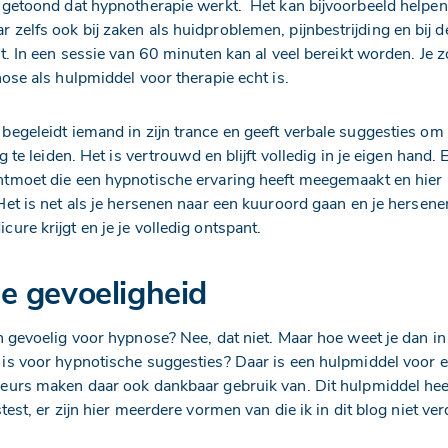
ngetoond dat hypnotherapie werkt. Het kan bijvoorbeeld helpen
 zelfs ook bij zaken als huidproblemen, pijnbestrijding en bij 
et. In een sessie van 60 minuten kan al veel bereikt worden. Je
nose als hulpmiddel voor therapie echt is.
begeleidt iemand in zijn trance en geeft verbale suggesties om
ng te leiden. Het is vertrouwd en blijft volledig in je eigen hand. 
tmoet die een hypnotische ervaring heeft meegemaakt en hier 
Het is net als je hersenen naar een kuuroord gaan en je hersene
ure krijgt en je je volledig ontspant.
e gevoeligheid
n gevoelig voor hypnose? Nee, dat niet. Maar hoe weet je dan i
is voor hypnotische suggesties? Daar is een hulpmiddel voor 
seurs maken daar ook dankbaar gebruik van. Dit hulpmiddel hee
stest, er zijn hier meerdere vormen van die ik in dit blog niet ver