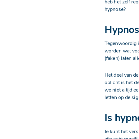
heb het zelf reg
hypnose?
Hypnose
Tegenwoordig i
worden wat voor
(faken) laten a
Het deel van de
oplicht is het 
we niet altijd 
letten op de si
Is hypn
Je kunt het ver
zijn echt moeilij