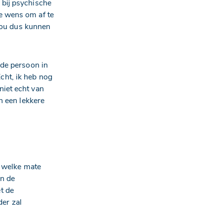
 bij psychische
de wens om af te
 zou dus kunnen
 de persoon in
Echt, ik heb nog
niet echt van
n een lekkere
n welke mate
en de
t de
der zal