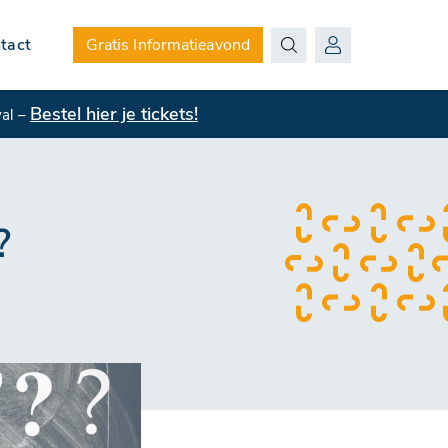
tact
Gratis Informatieavond
Bestel hier je tickets!
val –
?