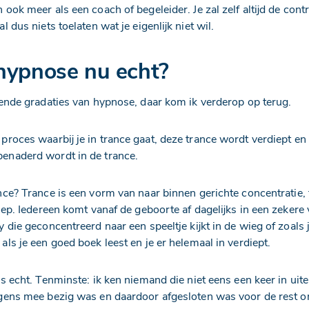
ook meer als een coach of begeleider. Je zal zelf altijd de cont
al dus niets toelaten wat je eigenlijk niet wil.
hypnose nu echt?
llende gradaties van hypnose, daar kom ik verderop op terug.
proces waarbij je in trance gaat, deze trance wordt verdiept en 
enaderd wordt in de trance.
nce? Trance is een vorm van naar binnen gerichte concentratie,
 nep. Iedereen komt vanaf de geboorte af dagelijks in een zeker
 die geconcentreerd naar een speeltje kijkt in de wieg of zoals j
als je een goed boek leest en je er helemaal in verdiept.
is echt. Tenminste: ik ken niemand die niet eens een keer in uite
gens mee bezig was en daardoor afgesloten was voor de rest o