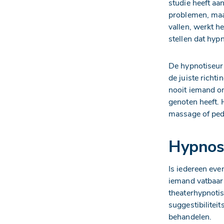
studie heeft aa
problemen, maar
vallen, werkt h
stellen dat hyp
De hypnotiseur 
de juiste richti
nooit iemand on
genoten heeft. 
massage of pedic
Hypnos
Is iedereen eve
iemand vatbaar 
theaterhypnoti
suggestibiliteit
behandelen.