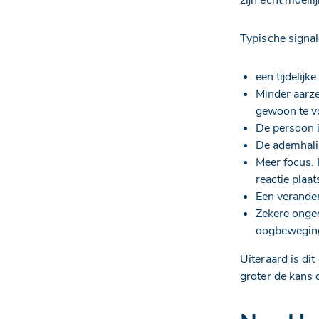
Typische signa
een tijdelijk
Minder aarze
gewoon te v
De persoon i
De ademhali
Meer focus. 
reactie plaa
Een verander
Zekere ongec
oogbewegin
Uiteraard is di
groter de kans d