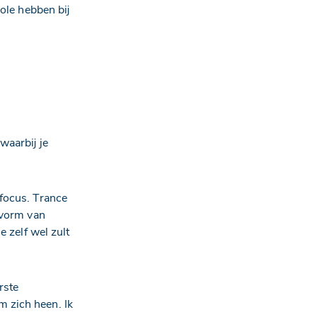
role hebben bij
waarbij je
 focus. Trance
e vorm van
e zelf wel zult
rste
m zich heen. Ik