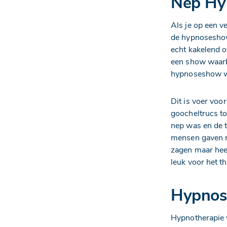
Nep Hy
Als je op een 
de hypnoseshow
echt kakelend o
een show waarb
hypnoseshow wor
Dit is voer vo
goocheltrucs t
nep was en de 
mensen gaven na
zagen maar heel
leuk voor het t
Hypnose
Hypnotherapie 