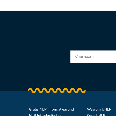
Gratis NLP informatieavond
Waarom UNLP
NLP Introductiedag
Over UNLP