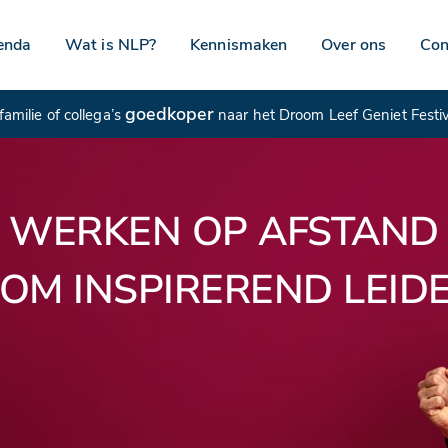
enda
Wat is NLP?
Kennismaken
Over ons
Con
goedkoper
amilie of collega’s
naar het Droom Leef Geniet Festi
WERKEN OP AFSTAND
OM INSPIREREND LEID