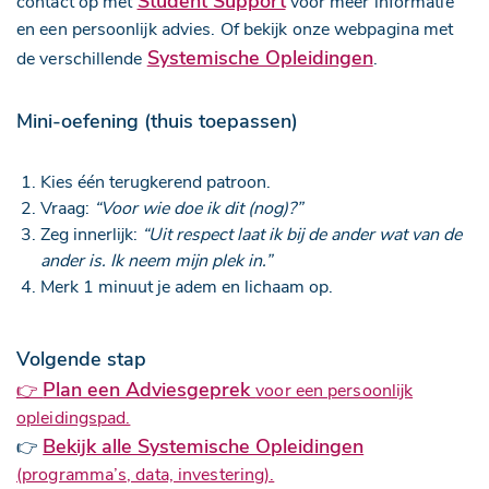
Student Support
contact op met
voor meer informatie
en een persoonlijk advies. Of bekijk onze webpagina met
Systemische Opleidingen
de verschillende
.
Mini-oefening (thuis toepassen)
Kies één terugkerend patroon.
Vraag:
“Voor wie doe ik dit (nog)?”
Zeg innerlijk:
“Uit respect laat ik bij de ander wat van de
ander is. Ik neem mijn plek in.”
Merk 1 minuut je adem en lichaam op.
Volgende stap
Plan een Adviesgeprek
👉
voor een persoonlijk
opleidingspad.
Bekijk alle Systemische Opleidingen
👉
(programma’s, data, investering).