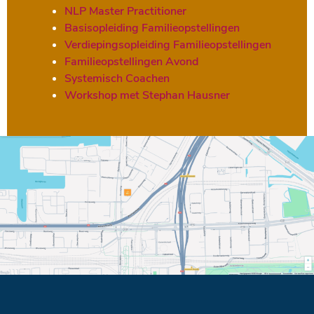
NLP Master Practitioner
Basisopleiding Familieopstellingen
Verdiepingsopleiding Familieopstellingen
Familieopstellingen Avond
Systemisch Coachen
Workshop met Stephan Hausner