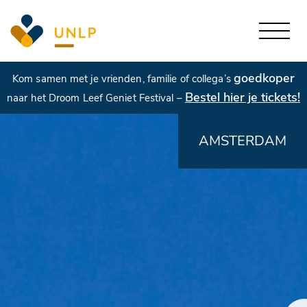
goedkoper
Kom samen met je vrienden, familie of collega’s
Bestel hier je tickets!
naar het Droom Leef Geniet Festival –
AMSTERDAM