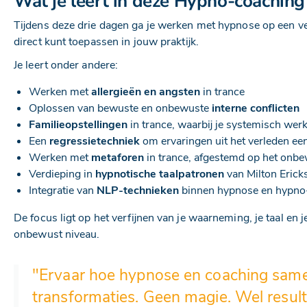
Wat je leert in deze Hypno-coaching
Tijdens deze drie dagen ga je werken met hypnose op een ver
direct kunt toepassen in jouw praktijk.
Je leert onder andere:
Werken met
allergieën en angsten
in trance
Oplossen van bewuste en onbewuste
interne conflicten
Familieopstellingen
in trance, waarbij je systemisch we
Een
regressietechniek
om ervaringen uit het verleden ee
Werken met
metaforen
in trance, afgestemd op het onbe
Verdieping in
hypnotische taalpatronen
van Milton Erick
Integratie van
NLP-technieken
binnen hypnose en hypno
De focus ligt op het verfijnen van je waarneming, je taal en 
onbewust niveau.
"Ervaar hoe hypnose en coaching same
transformaties. Geen magie. Wel result