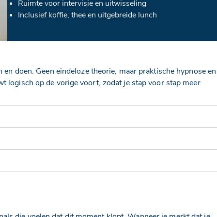
Ruimte voor intervisie en uitwisseling
Inclusief koffie, thee en uitgebreide lunch
nen en doen. Geen eindeloze theorie, maar praktische hypnose en
t logisch op de vorige voort, zodat je stap voor stap meer
ls die voelen dat dit moment klopt. Wanneer je merkt dat je