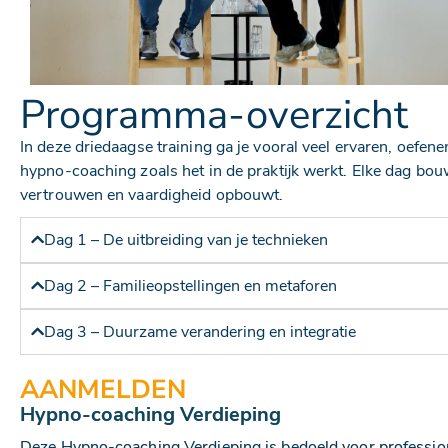
Programma-overzicht
In deze driedaagse training ga je vooral veel ervaren, oefe
hypno-coaching zoals het in de praktijk werkt. Elke dag bouw
vertrouwen en vaardigheid opbouwt.
Dag 1 – De uitbreiding van je technieken
Dag 2 – Familieopstellingen en metaforen
Dag 3 – Duurzame verandering en integratie
AANMELDEN
Hypno-coaching Verdieping
Deze Hypno-coaching Verdieping is bedoeld voor professiona