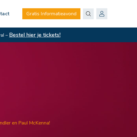
tact
Gratis Informatieavond
Bestel hier je tickets!
val –
andler en Paul McKenna!