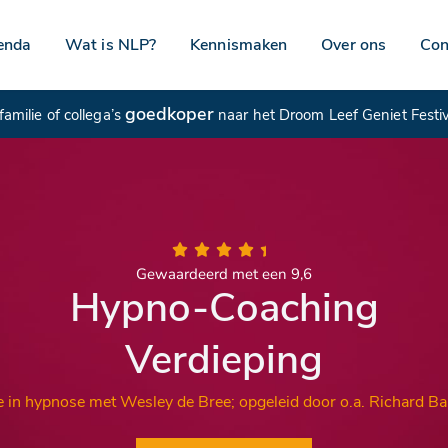
enda
Wat is NLP?
Kennismaken
Over ons
Con
goedkoper
amilie of collega’s
naar het Droom Leef Geniet Festi
Gewaardeerd met een 9,6
Hypno-Coaching
Verdieping
n
hypnose met Wesley de Bree; opgeleid door o.a. Richard B