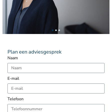
Voor Professionals
Plan een adviesgesprek
Opleidingen & coaching voor jouw
Naam
professionele groei
Ik wil mezelf
E-mail
ontwikkelen
Telefoon