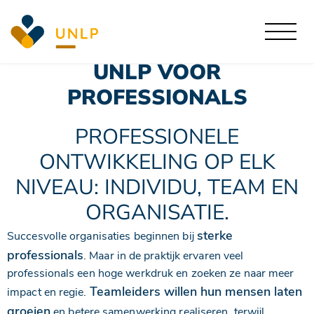
goedkoper
Kom samen met je vrienden, familie of collega’s
Bestel hier je tickets!
naar het Droom Leef Geniet Festival –
UNLP VOOR
PROFESSIONALS
PROFESSIONELE
ONTWIKKELING OP ELK
NIVEAU: INDIVIDU, TEAM EN
ORGANISATIE.
sterke
Succesvolle organisaties beginnen bij
professionals
. Maar in de praktijk ervaren veel
professionals een hoge werkdruk en zoeken ze naar meer
Teamleiders willen hun mensen laten
impact en regie.
groeien
en betere samenwerking realiseren, terwijl