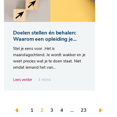
Doelen stellen én behalen:
Waarom een opleiding je...
Stel je eens voor…Het is
maandagochtend. Je wordt wakker en je
weet precies wat je te doen staat. Niet
omdat iemand het van...
∙ 3 mins
Lees verder
1
2
3
4
…
23